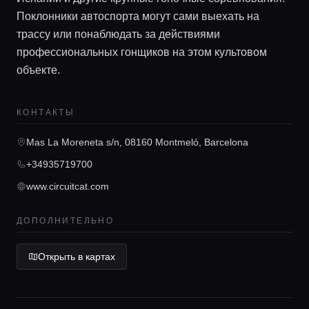
Локации
Поклонники автоспорта могут сами выехать на
трассу или понаблюдать за действиями
Гиды
профессиональных гонщиков на этом культовом
объекте.
Консьерж сервис
КОНТАКТЫ
Lifestyle журнал
Mas La Moreneta s/n, 08160 Montmeló, Barcelona
+34935719700
www.circuitcat.com
ДОПОЛНИТЕЛЬНО
Открыть в картах