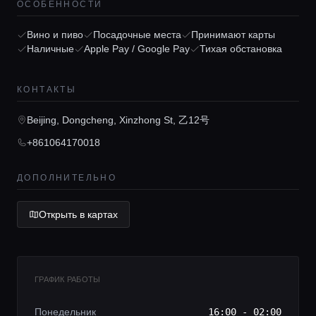
ОСОБЕННОСТИ
Вино и пиво
Посадочные места
Принимают карты
Наличные
Apple Pay / Google Pay
Тихая обстановка
Главная
КОНТАКТЫ
Локации
Beijing, Dongcheng, Xinzhong St, 乙12号
+861064170018
Гиды
ДОПОЛНИТЕЛЬНО
Консьерж сервис
Открыть в картах
Lifestyle журнал
ГРАФИК РАБОТЫ
Понедельник
16:00 - 02:00