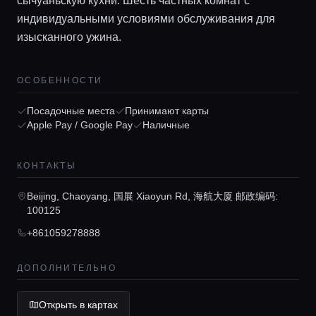
сычуаньскую кухни. Шесть частных комнат с
индивидуальными условиями обслуживания для
изысканного ужина.
ОСОБЕННОСТИ
Посадочные места
Принимают карты
Главная
Apple Pay / Google Pay
Наличные
Локации
КОНТАКТЫ
Beijing, Chaoyang, 国展 Xiaoyun Rd, 海航大厦 邮政编码:
Гиды
100125
+861059278888
Консьерж сервис
ДОПОЛНИТЕЛЬНО
Lifestyle журнал
Открыть в картах