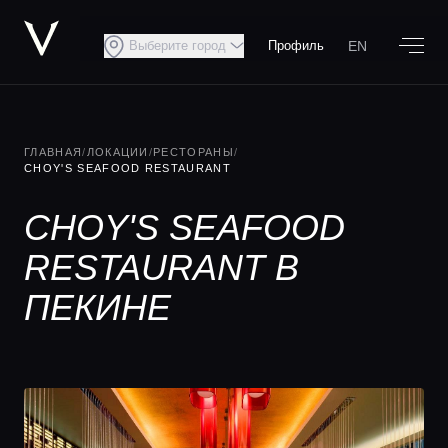
EN
Выберите город
Профиль
ГЛАВНАЯ
/
ЛОКАЦИИ
/
РЕСТОРАНЫ
/
CHOY'S SEAFOOD RESTAURANT
CHOY'S SEAFOOD
RESTAURANT В
ПЕКИНЕ