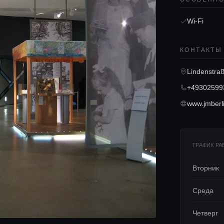
Wi-Fi
КОНТАКТЫ
Lindenstraß
+49302599
www.jmberl
ГРАФИК Р
Вторник
Среда
Четверг