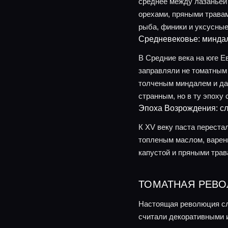
среднее между лазаньей
орехами, пряными травам
рыба, финики и уксусные
Средневековье: миндал
В Средние века на юге Е
заправляли не томатным
толченым миндалем и даж
странным, но в ту эпоху
Эпоха Возрождения: сл
К XV веку паста переста
топленым маслом, варен
капустой и пряными трав
ТОМАТНАЯ РЕВ
Настоящая революция слу
считали декоративными и