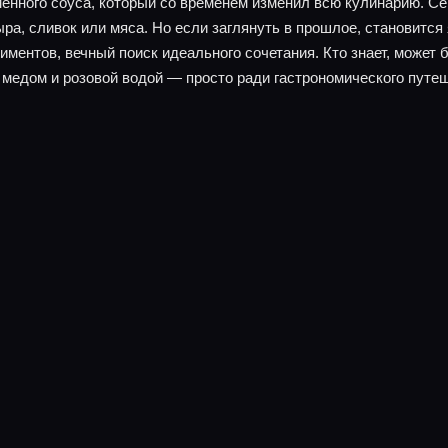
енного соуса, который со временем изменил всю кулинарию. Се
ра, сливок или мяса. Но если заглянуть в прошлое, становится 
иментов, вечный поиск идеального сочетания. Кто знает, может 
 медом и розовой водой — просто ради гастрономического путе