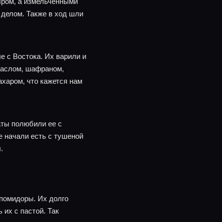
ыром, а измельченными
 делом. Также в ход шли
 с Востока. Их варили и
маслом, шафраном,
ахаром, что кажется нам
аты полюбили ее с
 начали есть с тушеной
.
 помидоры. Их долго
 их с пастой. Так