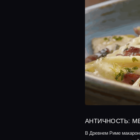
АНТИЧНОСТЬ: М
В Древнем Риме макаронн