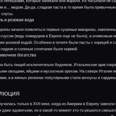
 и лепешками, которые запекали или жарили. Их посыпали не с
и и… медом. Да-да, сладкая паста в то время была привычным
 соусы.
ь и розовая вода
вропы начали появляться первые сушеные макароны, завезенные
 соусом (ведь помидоров в Европе еще не было), а оливковым 
е розовой водой. Особенно в почете были пасты с корицей и с
 сладкие и соленые сочетания были нормой.
ивочное богатство
ла быть пищей исключительно бедняков. Итальянские аристокр
ыми овощами, яйцами и мускатным орехом. На севере Италии ее
ами, а в южных регионах популярными стали анчоусы и сардины
ОЛЮЦИЯ
чилась только в XVII веке, когда из Америки в Европу завезли
 даже ядовитыми, но в какой-то момент кто-то решился смешать