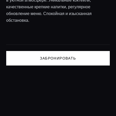
в уютной атмосфере. Уникальные коктейли,
Консьерж сервис
качественные крепкие напитки, регулярное
обновление меню. Спокойная и изысканная
Lifestyle журнал
обстановка.
ЗАБРОНИРОВАТЬ