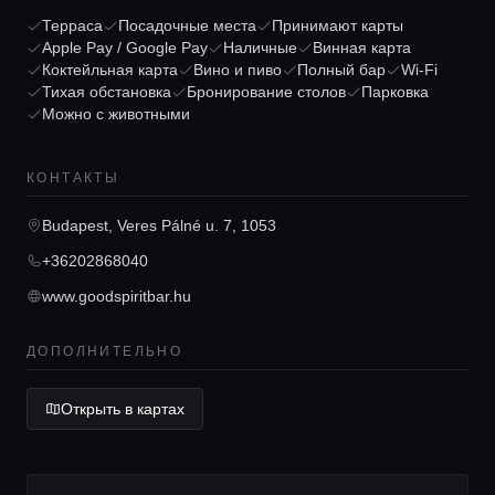
Терраса
Посадочные места
Принимают карты
Apple Pay / Google Pay
Наличные
Винная карта
Коктейльная карта
Вино и пиво
Полный бар
Wi-Fi
Главная
Тихая обстановка
Бронирование столов
Парковка
Можно с животными
Локации
КОНТАКТЫ
Budapest, Veres Pálné u. 7, 1053
Гиды
+36202868040
www.goodspiritbar.hu
Консьерж сервис
ДОПОЛНИТЕЛЬНО
Lifestyle журнал
Открыть в картах