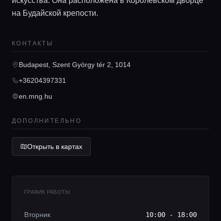
искусства. Она расположена в Королевском дворце
на Будайской крепости.
Главная
КОНТАКТЫ
Budapest, Szent György tér 2, 1014
Локации
+36204397331
en.mng.hu
Гиды
ДОПОЛНИТЕЛЬНО
Консьерж сервис
Открыть в картах
Lifestyle журнал
ГРАФИК РАБОТЫ
Вторник
10:00 - 18:00