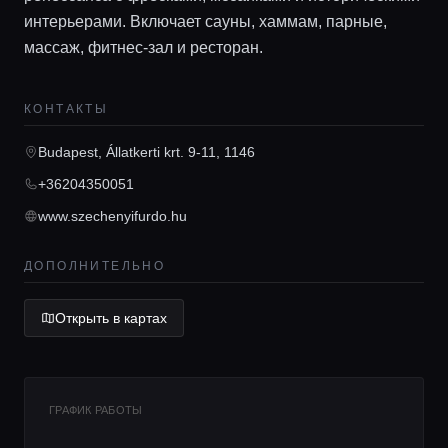
интерьерами. Включает сауны, хаммам, парные,
массаж, фитнес-зал и ресторан.
Главная
КОНТАКТЫ
Budapest, Állatkerti krt. 9-11, 1146
Локации
+36204350051
www.szechenyifurdo.hu
Гиды
ДОПОЛНИТЕЛЬНО
Консьерж сервис
Открыть в картах
Lifestyle журнал
ГРАФИК РАБОТЫ