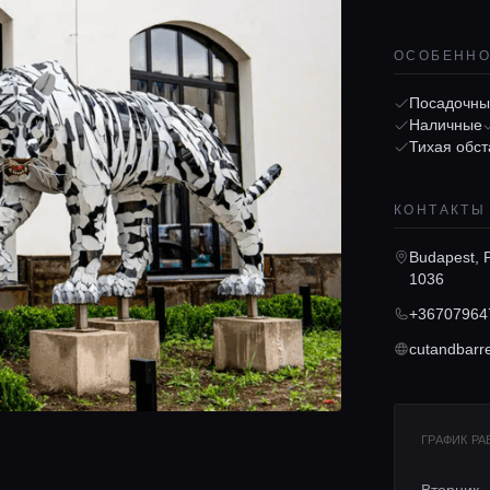
ОСОБЕНН
Посадочны
Наличные
Тихая обст
КОНТАКТЫ
Budapest, P
1036
+36707964
cutandbarr
ГРАФИК Р