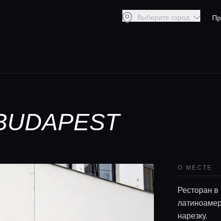
Выберите город
Пр
 BUDAPEST
О МЕСТЕ
Ресторан в
латиноамер
нарезку.