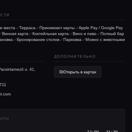
ОСТИ
е места
Терраса
Принимают карты
Apple Pay / Google Pay
Винная карта
Коктейльная карта
Вино и пиво
Полный бар
ановка
Бронирование столов
Парковка
Можно с животными
ДОПОЛНИТЕЛЬНО
acsirtamező u. 41,
Открыть в картах
711
el.com
АБОТЫ