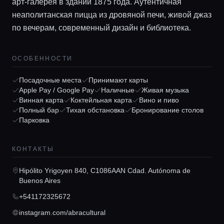
арт-галерея в здании 1875 года. Аутентичная
неаполитанская пицца из дровяной печи, живой джаз
по вечерам, современный дизайн и библиотека.
ОСОБЕННОСТИ
Посадочные места
Принимают карты
Apple Pay / Google Pay
Наличные
Живая музыка
Главная
Винная карта
Коктейльная карта
Вино и пиво
Полный бар
Тихая обстановка
Бронирование столов
Парковка
Локации
КОНТАКТЫ
Гиды
Hipólito Yrigoyen 840, C1086AAN Cdad. Autónoma de
Buenos Aires
Консьерж сервис
+541172325672
instagram.com/abracultural