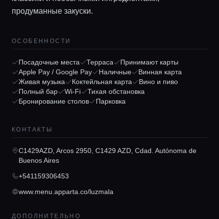
продуманные закуски.
ОСОБЕННОСТИ
Посадочные места
Терраса
Принимают карты
Главная
Apple Pay / Google Pay
Наличные
Винная карта
Живая музыка
Коктейльная карта
Вино и пиво
Полный бар
Wi-Fi
Тихая обстановка
Бронирование столов
Парковка
Локации
КОНТАКТЫ
Гиды
C1429AZD, Arcos 2950, C1429 AZD, Cdad. Autónoma de
Buenos Aires
Консьерж сервис
+541159306453
www.menu.apparta.co/luzmala
Lifestyle журнал
ДОПОЛНИТЕЛЬНО