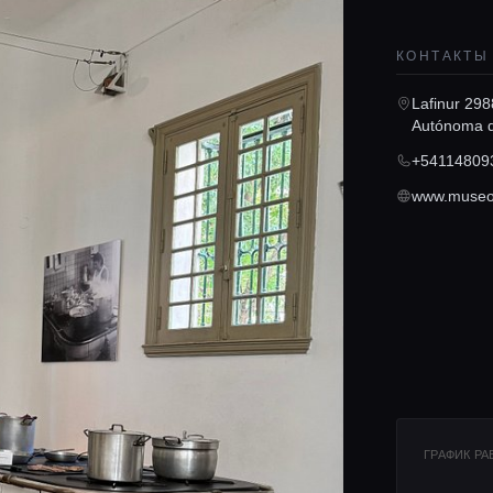
КОНТАКТЫ
Lafinur 29
Autónoma d
+54114809
www.museoe
ГРАФИК Р