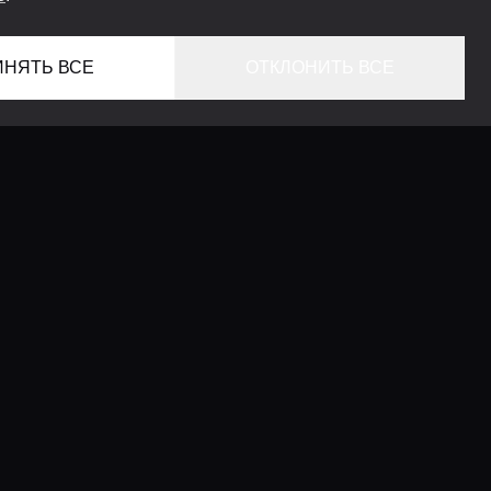
ИНЯТЬ ВСЕ
ОТКЛОНИТЬ ВСЕ
ГЛАВНАЯ
ЛОКАЦИИ
КОНСЬЕРЖ СЕРВИС
ГИДЫ
LIFESTYLE ЖУРНАЛ