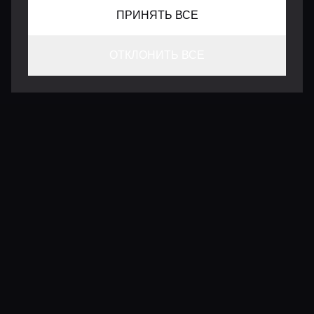
ПРИНЯТЬ ВСЕ
ОТКЛОНИТЬ ВСЕ
КОНТАКТЫ
INFO@VERSENTLY.COM
Условия использования