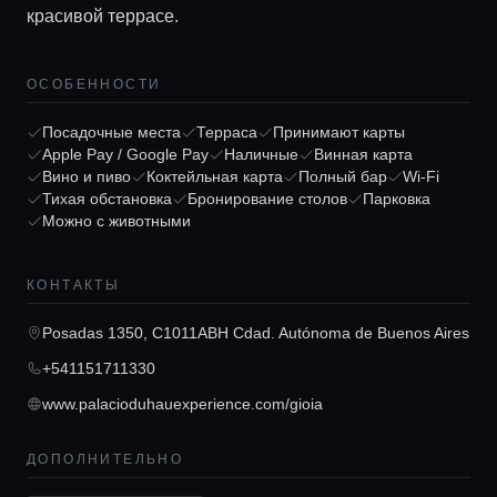
Локации
красивой террасе.
Гиды
ОСОБЕННОСТИ
Посадочные места
Терраса
Принимают карты
Консьерж сервис
Apple Pay / Google Pay
Наличные
Винная карта
Вино и пиво
Коктейльная карта
Полный бар
Wi-Fi
Тихая обстановка
Бронирование столов
Парковка
Lifestyle журнал
Можно с животными
КОНТАКТЫ
Posadas 1350, C1011ABH Cdad. Autónoma de Buenos Aires
+541151711330
www.palacioduhauexperience.com/gioia
ДОПОЛНИТЕЛЬНО