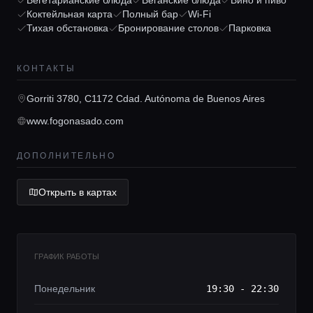
Гиды
Вегетарианские блюда
Веганские блюда
Вино и пиво
Коктейльная карта
Полный бар
Wi-Fi
Тихая обстановка
Бронирование столов
Парковка
Консьерж сервис
КОНТАКТЫ
Lifestyle журнал
Gorriti 3780, C1172 Cdad. Autónoma de Buenos Aires
www.fogonasado.com
ДОПОЛНИТЕЛЬНО
Открыть в картах
ГРАФИК РАБОТЫ
Понедельник
19:30 - 22:30