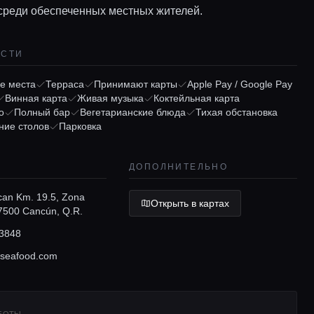
среди обеспеченных местных жителей.
ОСТИ
е места
Терраса
Принимают карты
Apple Pay / Google Pay
Винная карта
Живая музыка
Коктейльная карта
о
Полный бар
Вегетарианские блюда
Тихая обстановка
ние столов
Парковка
ДОПОЛНИТЕЛЬНО
can Km. 19.5, Zona
Открыть в картах
77500 Cancún, Q.R.
3848
sseafood.com