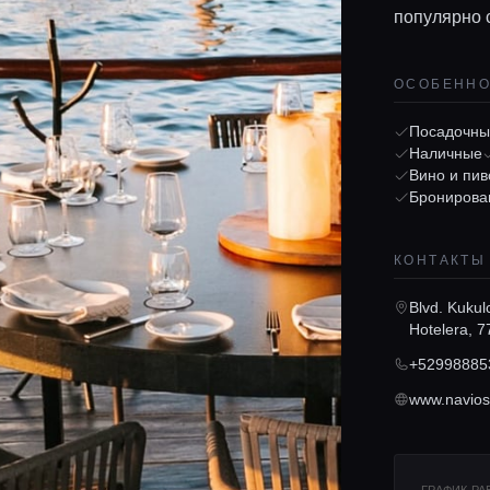
популярно 
ОСОБЕНН
Посадочны
Наличные
Вино и пив
Бронирова
КОНТАКТЫ
Blvd. Kukul
Hotelera, 
+52998885
www.navio