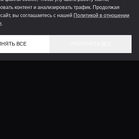
овать контент и анализировать трафик. Продолжая
 сайт, вы соглашаетесь с нашей
Политикой в отношении
e
.
ИНЯТЬ ВСЕ
ОТКЛОНИТЬ ВСЕ
ГЛАВНАЯ
ЛОКАЦИИ
КОНСЬЕРЖ СЕРВИС
ГИДЫ
LIFESTYLE ЖУРНАЛ