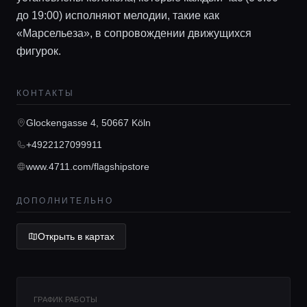
до 19:00) исполняют мелодии, такие как
«Марсельеза», в сопровождении движущихся
фигурок.
Главная
КОНТАКТЫ
Локации
Glockengasse 4, 50667 Köln
+4922127099911
Гиды
www.4711.com/flagshipstore
Консьерж сервис
ДОПОЛНИТЕЛЬНО
Открыть в картах
Lifestyle журнал
ГРАФИК РАБОТЫ