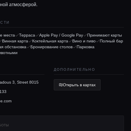
ной атмосферой.
ОСТИ
е места
Терраса
Apple Pay / Google Pay
Принимают карты
Винная карта
Коктейльная карта
Вино и пиво
Полный бар
ая обстановка
Бронирование столов
Парковка
ивотными
ДОПОЛНИТЕЛЬНО
tiadous 3, Street 8015
Открыть в картах
133
ge.com
АБОТЫ