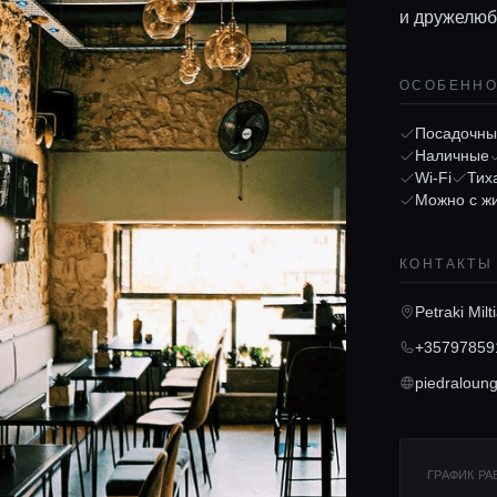
и дружелюб
ОСОБЕНН
Посадочны
Наличные
Wi-Fi
Тих
Можно с ж
КОНТАКТЫ
Petraki Mil
+35797859
piedraloun
ГРАФИК Р