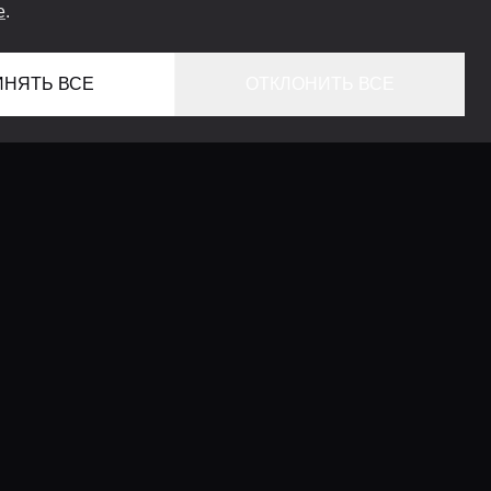
e
.
ИНЯТЬ ВСЕ
ОТКЛОНИТЬ ВСЕ
ГЛАВНАЯ
ЛОКАЦИИ
КОНСЬЕРЖ СЕРВИС
ГИДЫ
LIFESTYLE ЖУРНАЛ