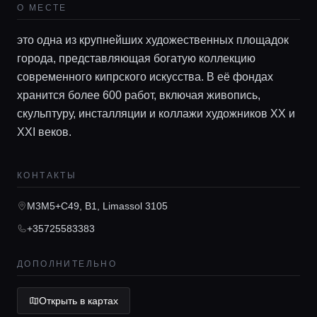
О МЕСТЕ
это одна из крупнейших художественных площадок
города, представляющая богатую коллекцию
современного кипрского искусства. В её фондах
Главная
хранится более 600 работ, включая живопись,
скульптуру, инсталляции и коллажи художников XX и
Локации
XXI веков.
Гиды
КОНТАКТЫ
M3M5+C49, B1, Limassol 3105
Консьерж сервис
+35725583383
Lifestyle журнал
ДОПОЛНИТЕЛЬНО
Открыть в картах