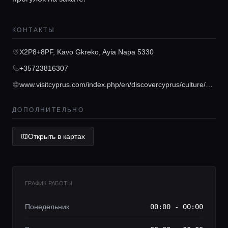
КОНТАКТЫ
Главная
X2P8+8PF, Kavo Gkreko, Ayia Napa 5330
+35723816307
Локации
www.visitcyprus.com/index.php/en/discovercyprus/culture/sites-monuments/275-agia-napa-sculpture-park-park-of-mediterranean-plants-cacti-and-succulents
Гиды
ДОПОЛНИТЕЛЬНО
Открыть в картах
Консьерж сервис
Lifestyle журнал
ГРАФИК РАБОТЫ
Понедельник
00:00 - 00:00