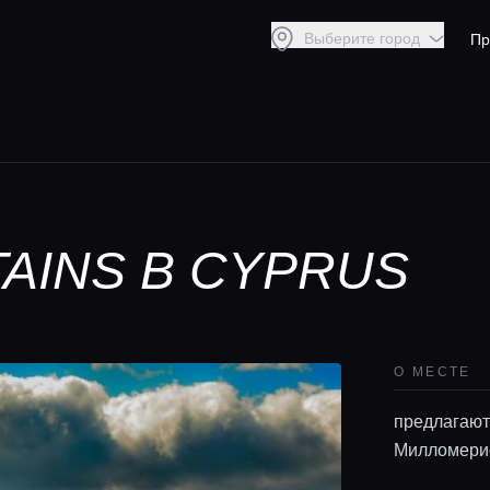
Выберите город
Пр
AINS В CYPRUS
О МЕСТЕ
предлагают
Милломерис