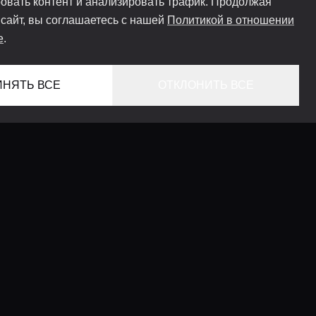
овать контент и анализировать трафик. Продолжая
 сайт, вы соглашаетесь с нашей
Политикой в отношении
e
.
ИНЯТЬ ВСЕ
ОТКЛОНИТЬ ВСЕ
ГЛАВНАЯ
ЛОКАЦИИ
КОНСЬЕРЖ СЕРВИС
ГИДЫ
LIFESTYLE ЖУРНАЛ