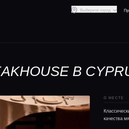
Выберите город
Пр
EAKHOUSE В CYPR
О МЕСТЕ
Классическ
качества мя