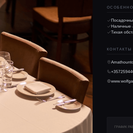
ОСОБЕНН
Посадочны
Наличные
Тихая обст
КОНТАКТЫ
Amathounto
+35725944
www.wolfga
ГРАФИК Р