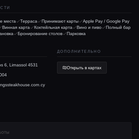
ОСТИ
е места
Терраса
Принимают карты
Apple Pay / Google Pay
Винная карта
Коктейльная карта
Вино и пиво
Полный бар
ановка
Бронирование столов
Парковка
ДОПОЛНИТЕЛЬНО
s 6, Limassol 4531
Открыть в картах
004
ngssteakhouse.com.cy
АБОТЫ