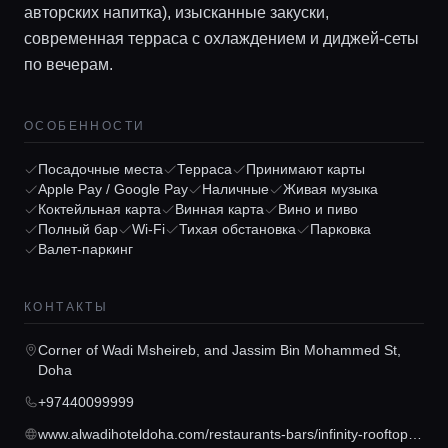
авторских напитка), изысканные закуски,
современная терраса с охлаждением и диджей-сеты
по вечерам.
ОСОБЕННОСТИ
Посадочные места
Терраса
Принимают карты
Apple Pay / Google Pay
Наличные
Живая музыка
Коктейльная карта
Винная карта
Вино и пиво
Главная
Полный бар
Wi-Fi
Тихая обстановка
Парковка
Валет-паркинг
Локации
КОНТАКТЫ
Гиды
Corner of Wadi Msheireb, and Jassim Bin Mohammed St,
Doha
+97440099999
Консьерж сервис
www.alwadihoteldoha.com/restaurants-bars/infinity-rooftop-bar