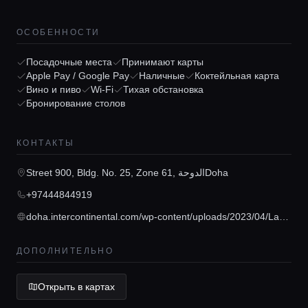
ОСОБЕННОСТИ
Посадочные места
Принимают карты
Apple Pay / Google Pay
Наличные
Коктейльная карта
Главная
Вино и пиво
Wi-Fi
Тихая обстановка
Бронирование столов
Локации
КОНТАКТЫ
Street 900, Bldg. No. 25, Zone 61, الدوحةDoha
Гиды
+97444844919
doha.intercontinental.com/wp-content/uploads/2023/04/La-Vue-Menu-2023.pdf
Консьерж сервис
ДОПОЛНИТЕЛЬНО
Lifestyle журнал
Открыть в картах