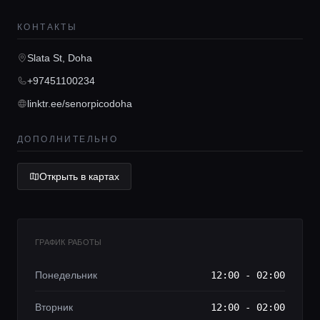
КОНТАКТЫ
Консьерж сервис
Slata St, Doha
Lifestyle журнал
+97451100234
linktr.ee/senorpicodoha
ДОПОЛНИТЕЛЬНО
Открыть в картах
ГРАФИК РАБОТЫ
Понедельник
12:00 - 02:00
Вторник
12:00 - 02:00