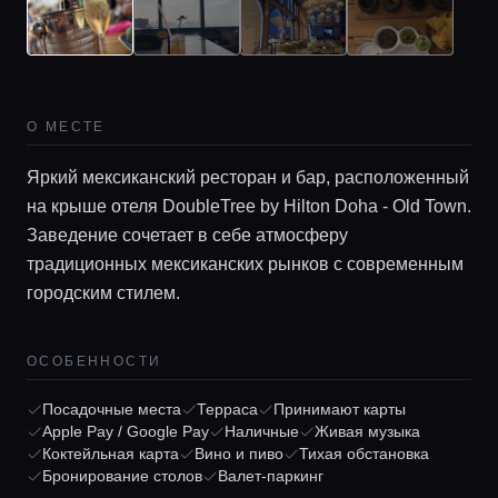
О МЕСТЕ
Яркий мексиканский ресторан и бар, расположенный
на крыше отеля DoubleTree by Hilton Doha - Old Town.
Заведение сочетает в себе атмосферу
традиционных мексиканских рынков с современным
городским стилем.
Главная
ОСОБЕННОСТИ
Локации
Посадочные места
Терраса
Принимают карты
Apple Pay / Google Pay
Наличные
Живая музыка
Коктейльная карта
Вино и пиво
Тихая обстановка
Гиды
Бронирование столов
Валет-паркинг