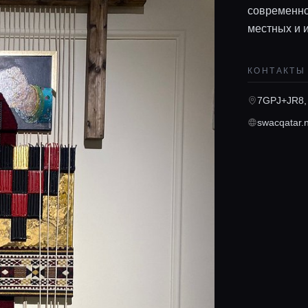
современно
местных и 
КОНТАКТЫ
7GPJ+JR8,
swacqatar.