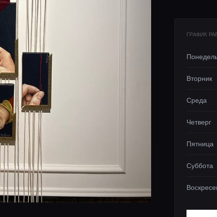
ГРАФИК Р
Понедел
Вторник
Среда
Четверг
Пятница
Суббота
Воскресе