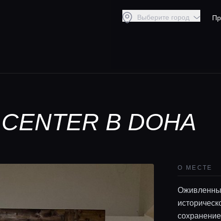
Выберите город
Пр
R
 CENTER В DOHA
О МЕСТЕ
Оживленный
историческо
сохранение