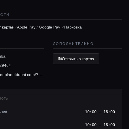
ОСТИ
 карты
Apple Pay / Google Pay
Парковка
ДОПОЛНИТЕЛЬНО
ubai
Открыть в картах
29464
www.thegreenplanetdubai.com/?utm_source=google&utm_medium=paidsearch&utm_campaign=always-on&utm_content=gmb
АБОТЫ
ьник
10:00 - 18:00
10:00 - 18:00