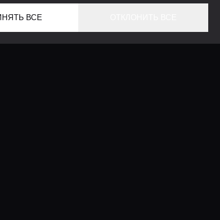
ИНЯТЬ ВСЕ
ОТКЛОНИТЬ ВСЕ
ГЛАВНАЯ
ЛОКАЦИИ
КОНСЬЕРЖ СЕРВИС
ГИДЫ
LIFESTYLE ЖУРНАЛ