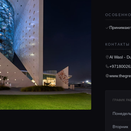
ОСОБЕНН
Принимают
КОНТАКТЫ
Al Wasl - D
+97180026
ГРАФИК Р
Понедел
Вторник