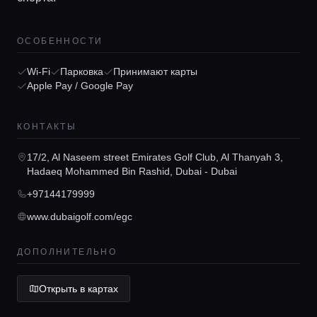
ОСОБЕННОСТИ
Wi-Fi
Парковка
Принимают карты
Apple Pay / Google Pay
Главная
КОНТАКТЫ
Локации
17/2, Al Naseem street Emirates Golf Club, Al Thanyah 3,
Hadaeq Mohammed Bin Rashid, Dubai - Dubai
+97144179999
Гиды
www.dubaigolf.com/egc
Консьерж сервис
ДОПОЛНИТЕЛЬНО
Открыть в картах
Lifestyle журнал