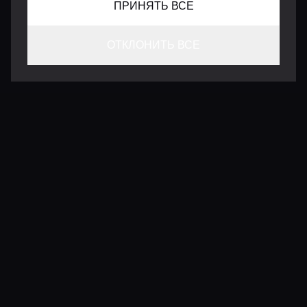
ПРИНЯТЬ ВСЕ
ОТКЛОНИТЬ ВСЕ
КОНТАКТЫ
INFO@VERSENTLY.COM
Условия использования