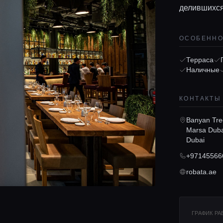
делившихся 
ОСОБЕНН
Терраса
Наличные
КОНТАКТЫ
Banyan Tree
Marsa Dubai
Dubai
+97145566
robata.ae
ГРАФИК Р