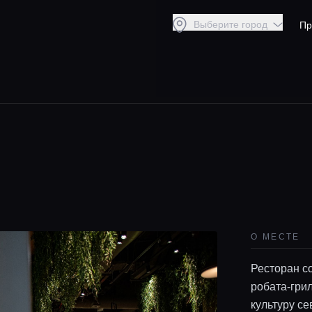
Выберите город
Пр
О МЕСТЕ
Ресторан с
робата-гри
культуру с