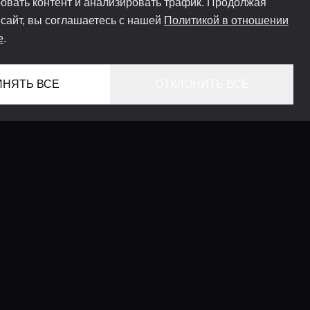
овать контент и анализировать трафик. Продолжая
 сайт, вы соглашаетесь с нашей
Политикой в отношении
e
.
ИНЯТЬ ВСЕ
ОТКЛОНИТЬ ВСЕ
ГЛАВНАЯ
ЛОКАЦИИ
КОНСЬЕРЖ СЕРВИС
ГИДЫ
LIFESTYLE ЖУРНАЛ