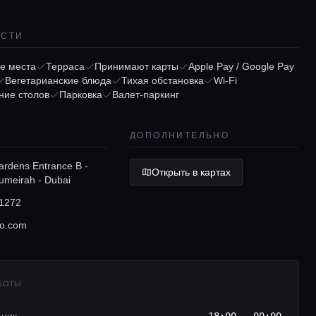
ОСТИ
е места
Терраса
Принимают карты
Apple Pay / Google Pay
Вегетарианские блюда
Тихая обстановка
Wi-Fi
ние столов
Парковка
Валет-паркинг
ДОПОЛНИТЕЛЬНО
ardens Entrance B -
Открыть в картах
umeirah - Dubai
1272
io.com
АБОТЫ