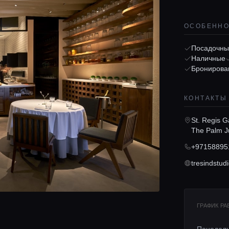
ОСОБЕНН
Посадочны
Наличные
Бронирова
КОНТАКТЫ
St. Regis G
The Palm J
+97158895
tresindstud
ГРАФИК Р