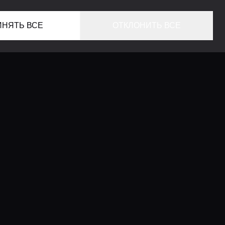
ИНЯТЬ ВСЕ
ОТКЛОНИТЬ ВСЕ
ГЛАВНАЯ
ЛОКАЦИИ
КОНСЬЕРЖ СЕРВИС
ГИДЫ
LIFESTYLE ЖУРНАЛ