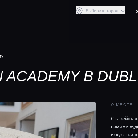
Выберите город
Пр
MY
N ACADEMY В DUBL
О МЕСТЕ
Старейшая 
самими худ
искусства в