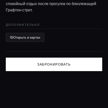
спокойный отдых после прогулок по близлежащей
Консьерж сервис
Графтон-стрит.
Lifestyle журнал
ДОПОЛНИТЕЛЬНО
Открыть в картах
ЗАБРОНИРОВАТЬ