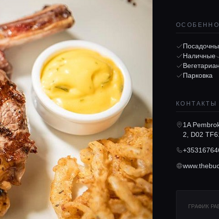
ОСОБЕНН
Посадочны
Наличные
Вегетариа
Парковка
КОНТАКТЫ
1A Pembrok
2, D02 TF6
+35316764
ГРАФИК Р