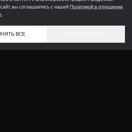
 сайт, вы соглашаетесь с нашей
Политикой в отношении
e
.
ИНЯТЬ ВСЕ
ОТКЛОНИТЬ ВСЕ
ГЛАВНАЯ
ЛОКАЦИИ
КОНСЬЕРЖ СЕРВИС
ГИДЫ
LIFESTYLE ЖУРНАЛ