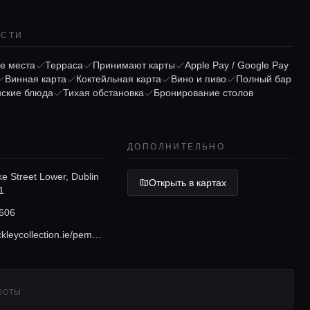
ОСТИ
е места
Терраса
Принимают карты
Apple Pay / Google Pay
Винная карта
Коктейльная карта
Вино и пиво
Полный бар
нские блюда
Тихая обстановка
Бронирование столов
ДОПОЛНИТЕЛЬНО
e Street Lower, Dublin
Открыть в картах
1
606
www.thebuckleycollection.ie/pembroke-street
АБОТЫ