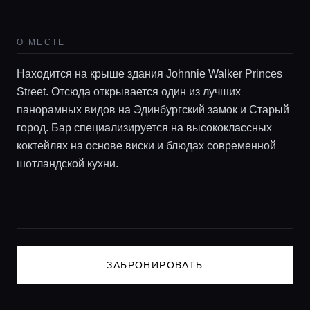
Гиды
О МЕСТЕ
Консьерж сервис
Находится на крыше здания Johnnie Walker Princes
Street. Отсюда открывается один из лучших
Lifestyle журнал
панорамных видов на Эдинбургский замок и Старый
город. Бар специализируется на высококлассных
коктейлях на основе виски и блюдах современной
шотландской кухни.
ЗАБРОНИРОВАТЬ