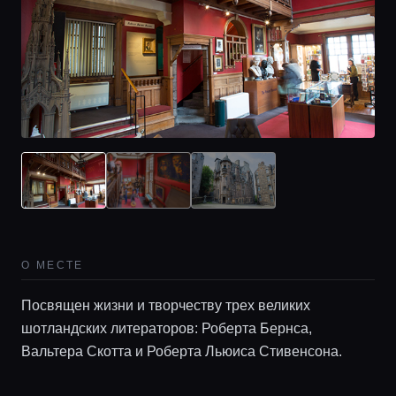
Главная
Локации
О МЕСТЕ
Гиды
Посвящен жизни и творчеству трех великих
шотландских литераторов: Роберта Бернса,
Консьерж сервис
Вальтера Скотта и Роберта Льюиса Стивенсона.