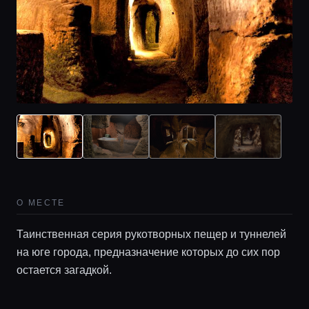
Главная
Локации
О МЕСТЕ
Гиды
Таинственная серия рукотворных пещер и туннелей
на юге города, предназначение которых до сих пор
Консьерж сервис
остается загадкой.