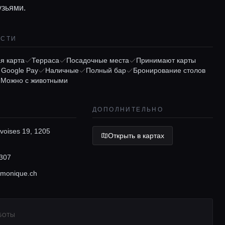
узьями.
ОСТИ
я карта
Терраса
Посадочные места
Принимают карты
/ Google Pay
Наличные
Полный бар
Бронирование столов
Можно с животными
ДОПОЛНИТЕЛЬНО
voises 19, 1205
Открыть в картах
307
monique.ch
АБОТЫ