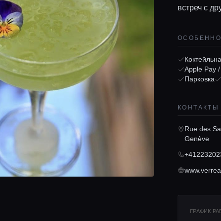
встреч с др
ОСОБЕНН
Коктейльна
Apple Pay 
Парковка
КОНТАКТЫ
Rue des Sa
Genève
+41223202
www.verrea
ГРАФИК Р