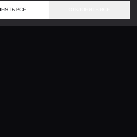
ИНЯТЬ ВСЕ
ОТКЛОНИТЬ ВСЕ
ГЛАВНАЯ
ЛОКАЦИИ
КОНСЬЕРЖ СЕРВИС
ГИДЫ
LIFESTYLE ЖУРНАЛ