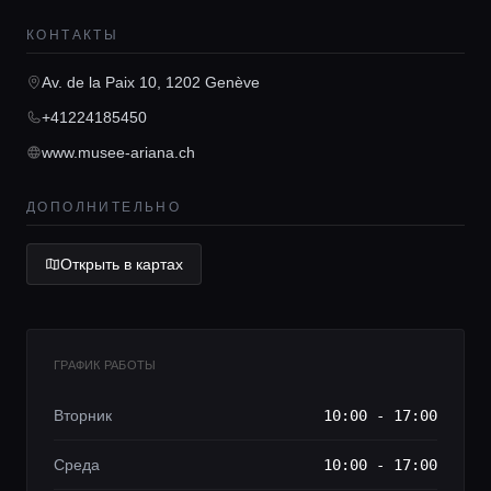
КОНТАКТЫ
Главная
Av. de la Paix 10, 1202 Genève
Локации
+41224185450
www.musee-ariana.ch
Гиды
ДОПОЛНИТЕЛЬНО
Консьерж сервис
Открыть в картах
Lifestyle журнал
ГРАФИК РАБОТЫ
Вторник
10:00 - 17:00
Среда
10:00 - 17:00