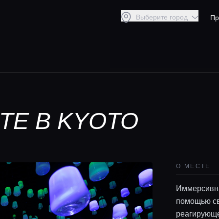
Выберите город
Пр
TE В KYOTO
О МЕСТЕ
Иммерсивна
помощью св
реагирующе