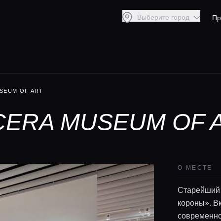
Выберите город
Пр
SEUM OF ART
CERA MUSEUM OF 
О МЕСТЕ
Старейший 
короны». В
современно