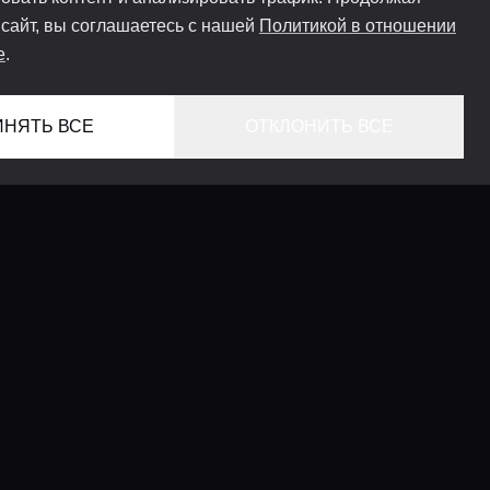
 сайт, вы соглашаетесь с нашей
Политикой в отношении
e
.
ИНЯТЬ ВСЕ
ОТКЛОНИТЬ ВСЕ
ГЛАВНАЯ
ЛОКАЦИИ
КОНСЬЕРЖ СЕРВИС
ГИДЫ
LIFESTYLE ЖУРНАЛ