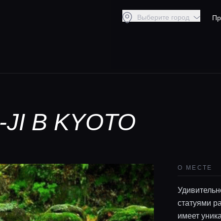
Выберите город
Пр
JI В KYOTO
О МЕСТЕ
Удивительн
статуями р
имеет уник