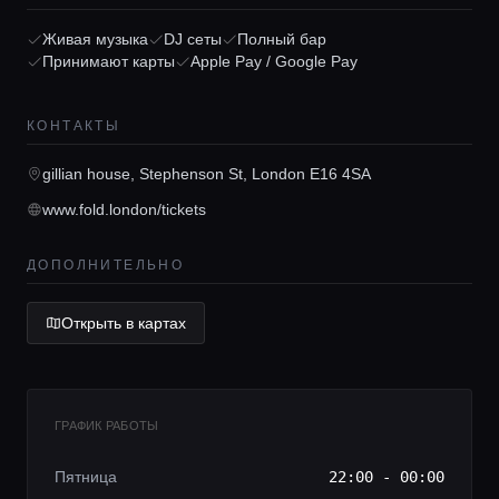
Главная
Живая музыка
DJ сеты
Полный бар
Принимают карты
Apple Pay / Google Pay
Локации
КОНТАКТЫ
Гиды
gillian house, Stephenson St, London E16 4SA
www.fold.london/tickets
Консьерж сервис
ДОПОЛНИТЕЛЬНО
Lifestyle журнал
Открыть в картах
ГРАФИК РАБОТЫ
Пятница
22:00 - 00:00