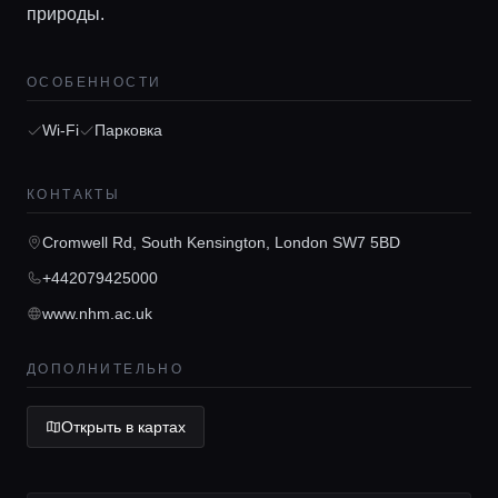
природы.
ОСОБЕННОСТИ
Wi-Fi
Парковка
Главная
КОНТАКТЫ
Локации
Cromwell Rd, South Kensington, London SW7 5BD
+442079425000
Гиды
www.nhm.ac.uk
Консьерж сервис
ДОПОЛНИТЕЛЬНО
Открыть в картах
Lifestyle журнал