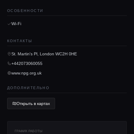
ОСОБЕННОСТИ
Wi-Fi
Главная
КОНТАКТЫ
St. Martin's Pl, London WC2H 0HE
Локации
+442073060055
www.npg.org.uk
Гиды
ДОПОЛНИТЕЛЬНО
Консьерж сервис
Открыть в картах
Lifestyle журнал
ГРАФИК РАБОТЫ