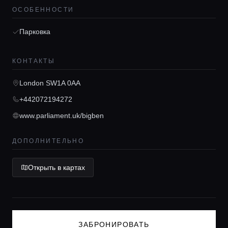
ОСОБЕННОСТИ
Гиды
Парковка
Консьерж сервис
КОНТАКТЫ
London SW1A 0AA
Lifestyle журнал
+442072194272
www.parliament.uk/bigben
ДОПОЛНИТЕЛЬНО
Открыть в картах
ЗАБРОНИРОВАТЬ