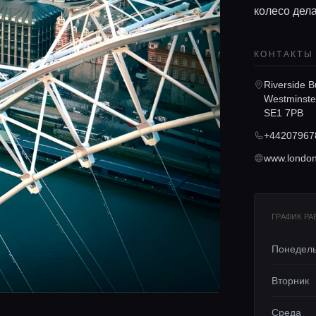
колесо дела
КОНТАКТЫ
Riverside B
Westminste
SE1 7PB
+44207967
www.londo
ГРАФИК Р
Понедел
Вторник
Среда