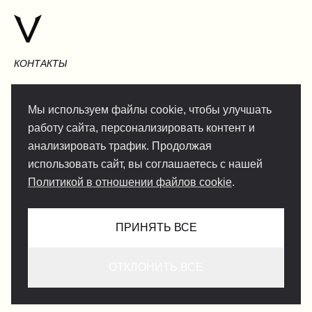
КОНТАКТЫ
Мы используем файлы cookie, чтобы улучшать
работу сайта, персонализировать контент и
INFO@VERSENTLY.COM
анализировать трафик. Продолжая
использовать сайт, вы соглашаетесь с нашей
Политикой в отношении файлов cookie
.
Условия использования
Сотрудничество
Политика конфиденциальности
ПРИНЯТЬ ВСЕ
Служба поддержки
Путешественникам
ОТКЛОНИТЬ ВСЕ
Политика конфиденциальности для гидов
Условия для лайфстайл-гидов