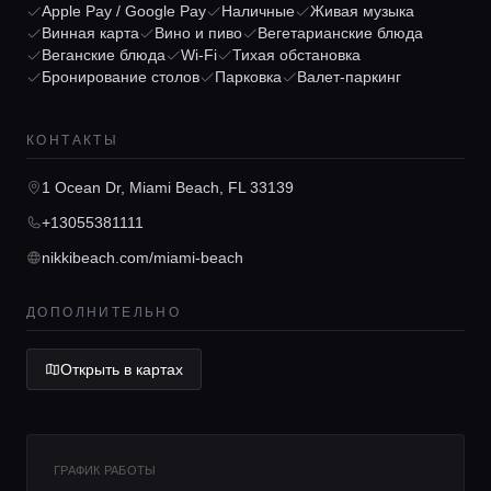
Apple Pay / Google Pay
Наличные
Живая музыка
Винная карта
Вино и пиво
Вегетарианские блюда
Веганские блюда
Wi-Fi
Тихая обстановка
Бронирование столов
Парковка
Валет-паркинг
Главная
КОНТАКТЫ
1 Ocean Dr, Miami Beach, FL 33139
Локации
+13055381111
nikkibeach.com/miami-beach
Гиды
ДОПОЛНИТЕЛЬНО
Консьерж сервис
Открыть в картах
Lifestyle журнал
ГРАФИК РАБОТЫ