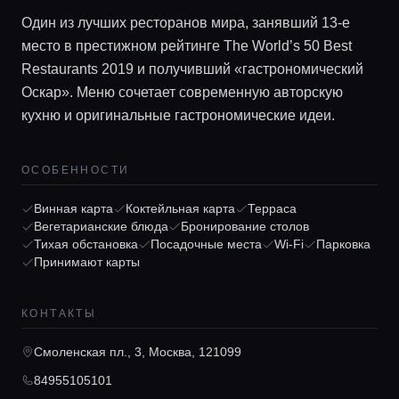
Один из лучших ресторанов мира, занявший 13-е
место в престижном рейтинге The World’s 50 Best
Restaurants 2019 и получивший «гастрономический
Оскар». Меню сочетает современную авторскую
кухню и оригинальные гастрономические идеи.
ОСОБЕННОСТИ
Главная
Винная карта
Коктейльная карта
Терраса
Вегетарианские блюда
Бронирование столов
Тихая обстановка
Посадочные места
Wi-Fi
Парковка
Локации
Принимают карты
КОНТАКТЫ
Гиды
Смоленская пл., 3, Москва, 121099
Консьерж сервис
84955105101