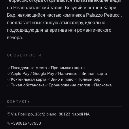
террасой, откуда открываются захватывающие виды
на Неаполитанский залив, Везувий и остров Капри.
Бар, являющийся частью комплекса Palazzo Petrucci,
предлагает изысканную атмосферу, идеально
подходящую для аперитива или романтического
вечера.
ОСОБЕННОСТИ
Главная
Посадочные места
Принимают карты
Apple Pay / Google Pay
Наличные
Винная карта
Коктейльная карта
Вино и пиво
Полный бар
Локации
Тихая обстановка
Бронирование столов
Парковка
КОНТАКТЫ
Гиды
Via Posillipo, 16c/2 piano, 80123 Napoli NA
Консьерж сервис
+390815757538